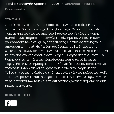
Ταινία Ζωντανής Δράσης
•
2025
•
Universal Pictures
,
Dreamworks
ΣΎΝΟΨΗ
Στο δύσβατο νησί του Μπερκ, όπου οι Βίκινγκ και οι δράκοι ήταν
άσπονδοι εχθροί για γενιές, ο Ψάρης ξεχωρίζει. Ο ευρηματικός αλλά
παραμελημένος γιος του αρχηγού Στωικού του Μεγάλου, ο Ψάρης
αψηφά αιώνες παράδοσης όταν γίνεται φίλος με τον Φαφούτη, έναν
φοβερό δράκο του είδους Οργή της Νύχτας. Ο απίθανος δεσμός τους
αποκαλύπτει την αληθινή φύση των δράκων, αμφισβητώντας τα
θεμέλια της κοινωνίας των Βίκινγκ. Με τη δυναμική και φιλόδοξη Άστριντ
και τον εκκεντρικό σιδηρουργό του χωριού, Σκόρδο, στο πλευρό του, ο
Ψάρης αντιμετωπίζει έναν κόσμο διχασμένο από τον φόβο και τις
παρανοήσεις. Καθώς μια αρχαία απειλή αναδύεται θέτοντας σε κίνδυνο
τόσο τους Βίκινγκ όσο και τους δράκους, η φιλία του Ψάρη με τον
Φαφούτη γίνεται το κλειδί για τη δημιουργία ενός νέου μέλλοντος. Μαζί,
πρέπει να βρουν τη λεπτή ισορροπία προς την ειρήνη, υπερβαίνοντας
τα όρια των κόσμων τους και επαναπροσδιορίζοντας τι σημαίνει να είσαι
ήρωας και ηγέτης.
ΚΟΙΝΟΠΟΊΗΣΗ