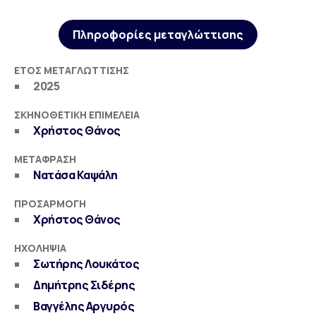
Πληροφορίες μεταγλώττισης
ΈΤΟΣ ΜΕΤΑΓΛΏΤΤΙΣΗΣ
2025
ΣΚΗΝΟΘΕΤΙΚΉ ΕΠΙΜΈΛΕΙΑ
Χρήστος Θάνος
ΜΕΤΆΦΡΑΣΗ
Νατάσα Καψάλη
ΠΡΟΣΑΡΜΟΓΉ
Χρήστος Θάνος
ΗΧΟΛΗΨΊΑ
Σωτήρης Λουκάτος
Δημήτρης Σιδέρης
Βαγγέλης Αργυρός