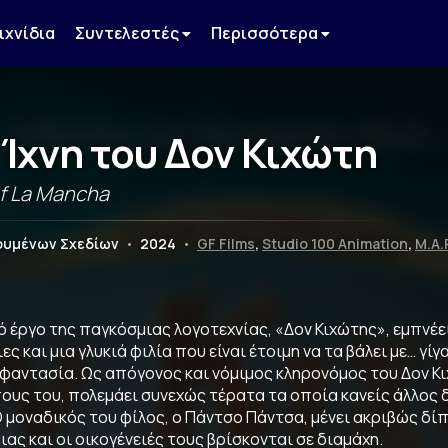
ιχνίδια
Συντελεστές
Περισσότερα
 Ίχνη του Δον Κιχώτη
of La Mancha
νουμένων Σχεδίων
•
2024
•
GF Films
,
Studio 100 Animation
,
M.A.
ό έργο της παγκόσμιας λογοτεχνίας, «Δον Κιχώτης», εμπνέε
ες και μια γλυκιά φιλία που είναι έτοιμη να τα βάλει με… γί
 φαντασία. Ως απόγονος και νόμιμος κληρονόμος του Δον
ς του, πολεμάει συνεχώς τέρατα τα οποία κανείς άλλος δε 
 μοναδικός του φίλος, ο Πάντσο Πάντσα, μένει ακριβώς δίπλ
μιας και οι οικογένειές τους βρίσκονται σε διαμάχη.