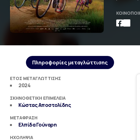
ΚΟΙΝΟΠΟΊ
Πληροφορίες μεταγλώττισης
ΈΤΟΣ ΜΕΤΑΓΛΏΤΤΙΣΗΣ
2024
ΣΚΗΝΟΘΕΤΙΚΉ ΕΠΙΜΈΛΕΙΑ
Κώστας Αποστολίδης
ΜΕΤΆΦΡΑΣΗ
Ελπίδα Γούναρη
ΗΧΟΛΗΨΊΑ