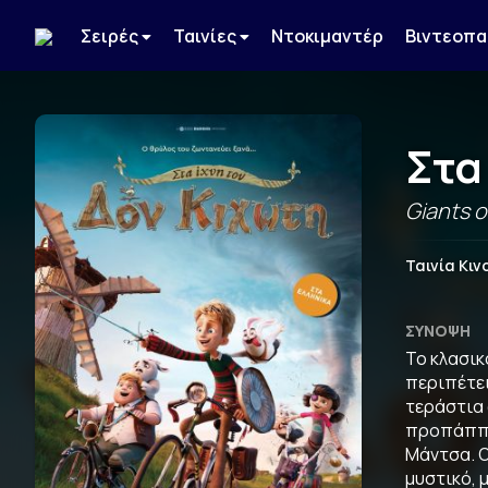
Σειρές
Ταινίες
Ντοκιμαντέρ
Βιντεοπα
Στα
Giants 
Ταινία Κι
ΣΎΝΟΨΗ
Το κλασικ
περιπέτει
τεράστια
προπάππου
Μάντσα. Ο
μυστικό, 