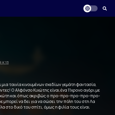
R.K.13
ι μια ταινία κινουμένων σχεδίων γεμάτη φαντασία,
γαντες! Ο Αλφόνσο Κιχώτης είναι ένα 11χρονο αγόρι με
 Κιχώτη και όπως ακριβώς ο προ-προ-προ-προ-προ-
μπορεί να δει για να σώσει την πόλη του στη Λα
α στο δικό του σπίτι, όμως η φιλία τους είναι