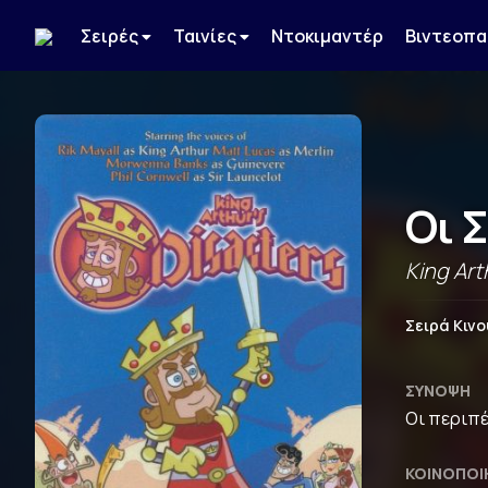
Σειρές
Ταινίες
Ντοκιμαντέρ
Βιντεοπα
Οι 
King Art
Σειρά Κιν
ΣΎΝΟΨΗ
Οι περιπέ
ΚΟΙΝΟΠΟΊ