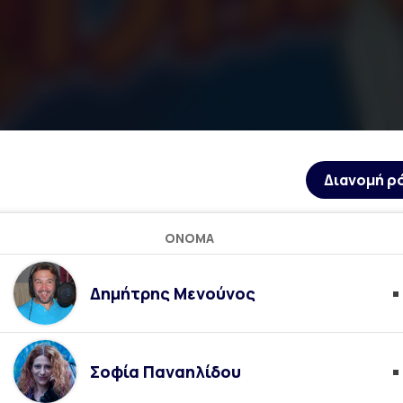
Διανομή ρ
ΌΝΟΜΑ
Δημήτρης Μενούνος
Σοφία Παναηλίδου