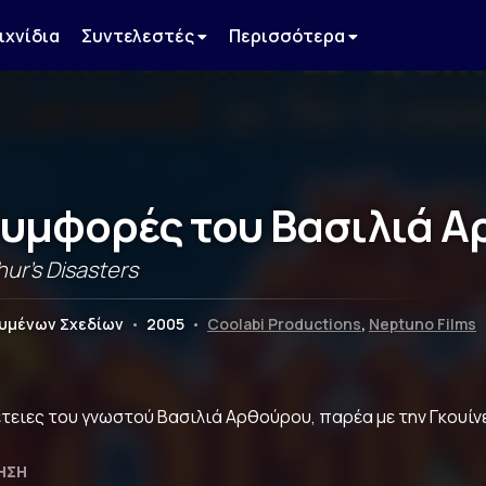
ιχνίδια
Συντελεστές
Περισσότερα
Συμφορές του Βασιλιά 
hur's Disasters
ουμένων Σχεδίων
•
2005
•
Coolabi Productions
,
Neptuno Films
τειες του γνωστού Βασιλιά Αρθούρου, παρέα με την Γκουίνε
ΗΣΗ