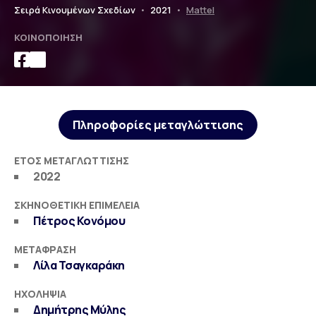
Σειρά Κινουμένων Σχεδίων
•
2021
•
Mattel
ΚΟΙΝΟΠΟΊΗΣΗ
Πληροφορίες μεταγλώττισης
ΈΤΟΣ ΜΕΤΑΓΛΏΤΤΙΣΗΣ
2022
ΣΚΗΝΟΘΕΤΙΚΉ ΕΠΙΜΈΛΕΙΑ
Πέτρος Κονόμου
ΜΕΤΆΦΡΑΣΗ
Λίλα Τσαγκαράκη
ΗΧΟΛΗΨΊΑ
Δημήτρης Μύλης