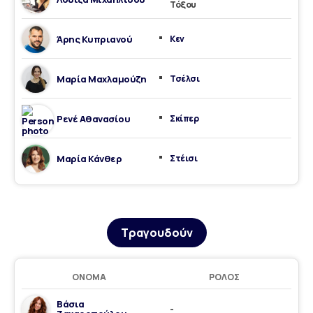
Τόξου
Άρης Κυπριανού
Κεν
Μαρία Μαχλαμούζη
Τσέλσι
Ρενέ Αθανασίου
Σκίπερ
Μαρία Κάνθερ
Στέισι
Τραγουδούν
ΌΝΟΜΑ
ΡΌΛΟΣ
Βάσια
-