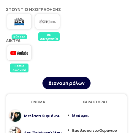
ΣΤΟΎΝΤΙΟ ΗΧΟΓΡΆΦΗΣΗΣ
σε
Κύπρος
συνεργασία
ΔΊΚΤΥΑ
Barbie
ελληνικά
Διανομή ρόλων
ΌΝΟΜΑ
ΧΑΡΑΚΤΉΡΑΣ
Μελίσσα Κυριάκου
Μπάρμπι
Βασίλισσα του Ουράνιου
Λουίζα Μιχαηλίδου