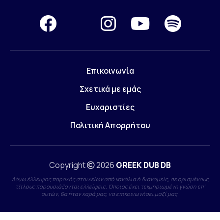
Επικοινωνία
Σχετικά με εμάς
Ευχαριστίες
Πολιτική Απορρήτου
Copyright
2026
GREEK DUB DB
Λόγω έλλειψης παροχής στοιχείων από κανάλια ή διανομείς, σε ορισμένους
τίτλους παρουσιάζονται ελλείψεις. Όποιος έχει τεκμηριωμένη γνώση επ'
αυτών, θα ήταν χαρά μας, να επικοινωνήσει μαζί μας.