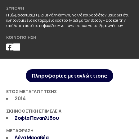
ΣΎΝΟΨΗ
Η Βίλμα δοκιμάζει μια μεγάλη έκπληξη αλλά και χαρά όταν μαθαίνει ότι
κληρονομεί ένα καταραμένο κάστρο! Μαζί με τον Scooby – Doo και την
υπόλοιπη παρέα αποφασίζουν να πάνε εκεί και να το εξερευνήσουν…
ΚΟΙΝΟΠΟΊΗΣΗ
Πληροφορίες μεταγλώττισης
ΈΤΟΣ ΜΕΤΑΓΛΏΤΤΙΣΗΣ
2014
ΣΚΗΝΟΘΕΤΙΚΉ ΕΠΙΜΈΛΕΙΑ
Σοφία Παναηλίδου
ΜΕΤΆΦΡΑΣΗ
Λένα Μαραβέα