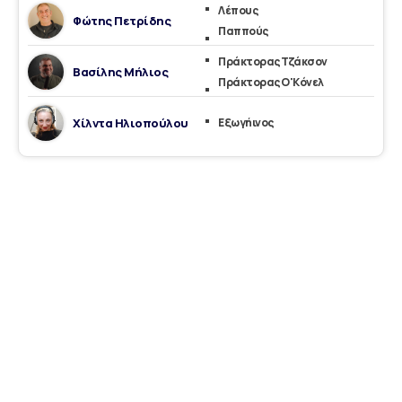
Λέπους
Φώτης Πετρίδης
Παππούς
Πράκτορας Τζάκσον
Βασίλης Μήλιος
Πράκτορας Ο'Κόνελ
Χίλντα Ηλιοπούλου
Εξωγήινος