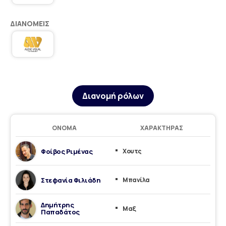
ΔΙΑΝΟΜΕΊΣ
Διανομή ρόλων
ΌΝΟΜΑ
ΧΑΡΑΚΤΉΡΑΣ
Φοίβος Ριμένας
Χουτς
Στεφανία Φιλιάδη
Μπανίλα
Δημήτρης
Μαξ
Παπαδάτος