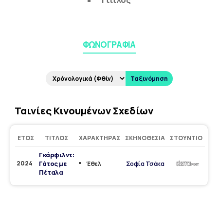
1 τίτλος
ΦΩΝΟΓΡΑΦΊΑ
Ταξινόμηση
Ταινίες Κινουμένων Σχεδίων
ΈΤΟΣ
ΤΊΤΛΟΣ
ΧΑΡΑΚΤΉΡΑΣ
ΣΚΗΝΟΘΕΣΊΑ
ΣΤΟΎΝΤΙΟ
Γκάρφιλντ:
2024
Γάτος με
Σοφία Τσάκα
Έθελ
Πέταλα