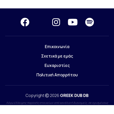
Επικοινωνία
Σχετικά με εμάς
Ευχαριστίες
Πολιτική Απορρήτου
Copyright
2026
GREEK DUB DB
Λόγω έλλειψης παροχής στοιχείων από κανάλια ή διανομείς, σε ορισμένους
τίτλους παρουσιάζονται ελλείψεις. Όποιος έχει τεκμηριωμένη γνώση επ'
αυτών, θα ήταν χαρά μας, να επικοινωνήσει μαζί μας.