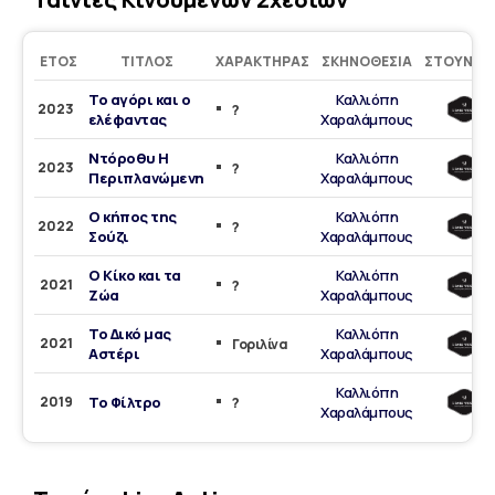
ΈΤΟΣ
ΤΊΤΛΟΣ
ΧΑΡΑΚΤΉΡΑΣ
ΣΚΗΝΟΘΕΣΊΑ
ΣΤΟΎΝΤΙ
Το αγόρι και ο
Καλλιόπη
2023
?
ελέφαντας
Χαραλάμπους
Ντόροθυ Η
Καλλιόπη
2023
?
Περιπλανώμενη
Χαραλάμπους
Ο κήπος της
Καλλιόπη
2022
?
Σούζι
Χαραλάμπους
Ο Κίκο και τα
Καλλιόπη
2021
?
Ζώα
Χαραλάμπους
Το Δικό μας
Καλλιόπη
2021
Γοριλίνα
Αστέρι
Χαραλάμπους
Καλλιόπη
2019
Το Φίλτρο
?
Χαραλάμπους