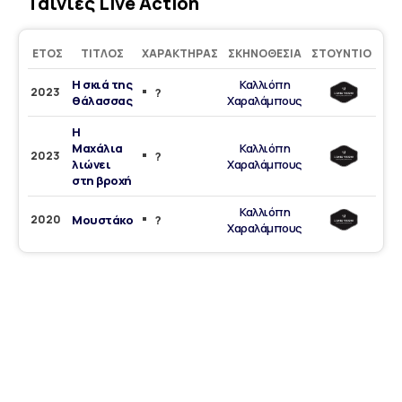
Ταινίες Live Action
ΈΤΟΣ
ΤΊΤΛΟΣ
ΧΑΡΑΚΤΉΡΑΣ
ΣΚΗΝΟΘΕΣΊΑ
ΣΤΟΎΝΤΙΟ
Η σκιά της
Καλλιόπη
2023
?
θάλασσας
Χαραλάμπους
Η
Μαχάλια
Καλλιόπη
2023
?
λιώνει
Χαραλάμπους
στη βροχή
Καλλιόπη
2020
Μουστάκο
?
Χαραλάμπους