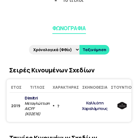
10 τίτλοι
ΦΩΝΟΓΡΑΦΊΑ
Ταξινόμηση
Σειρές Κινουμένων Σχεδίων
ΈΤΟΣ
ΤΊΤΛΟΣ
ΧΑΡΑΚΤΉΡΑΣ
ΣΚΗΝΟΘΕΣΊΑ
ΣΤΟΎΝΤΙΟ
Dimitri
Καλλιόπη
Μεταγλώττιση
2019
?
Χαραλάμπους
AICFF
(Κ02Ε16)
Ταινίες Κινουμένων Σχεδίων