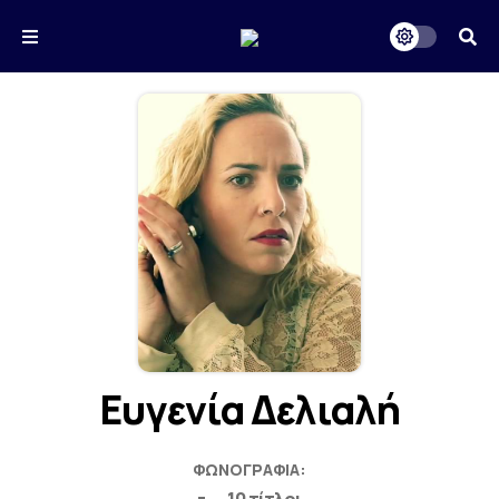
Ευγενία Δελιαλή
ΦΩΝΟΓΡΑΦΊΑ: