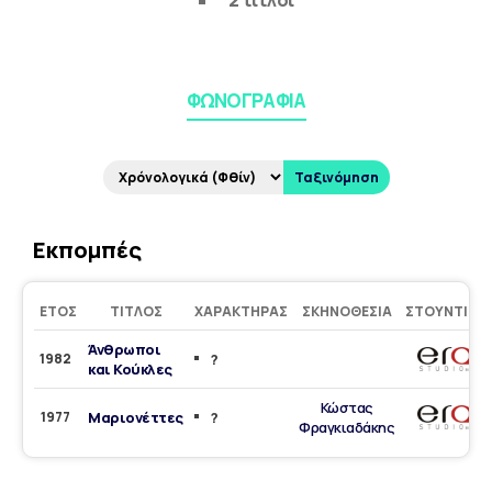
2 τίτλοι
ΦΩΝΟΓΡΑΦΊΑ
Ταξινόμηση
Εκπομπές
ΈΤΟΣ
ΤΊΤΛΟΣ
ΧΑΡΑΚΤΉΡΑΣ
ΣΚΗΝΟΘΕΣΊΑ
ΣΤΟΎΝΤΙΟ
Άνθρωποι
1982
?
και Κούκλες
Κώστας
1977
Μαριονέττες
?
Φραγκιαδάκης