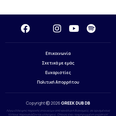
Επικοινωνία
Σχετικά με εμάς
Ευχαριστίες
Πολιτική Απορρήτου
Copyright
2026
GREEK DUB DB
Λόγω έλλειψης παροχής στοιχείων από κανάλια ή διανομείς, σε ορισμένους
τίτλους παρουσιάζονται ελλείψεις. Όποιος έχει τεκμηριωμένη γνώση επ'