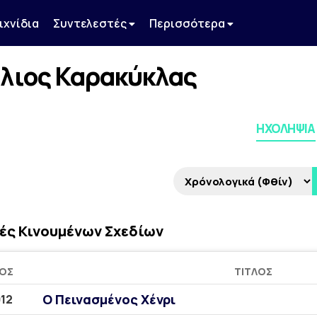
ιχνίδια
Συντελεστές
Περισσότερα
λιος Καρακύκλας
ΗΧΟΛΗΨΊΑ
ές Κινουμένων Σχεδίων
ΟΣ
ΤΊΤΛΟΣ
Ο Πεινασμένος Χένρι
12