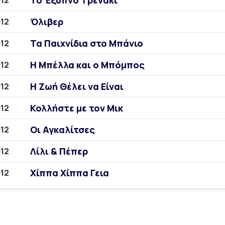
Το Έξυπνο Τρενάκι
12
Όλιβερ
12
Τα Παιχνίδια στο Μπάνιο
12
Η Μπέλλα και ο Μπόμπος
12
Η Ζωή Θέλει να Είναι
12
Κολλήστε με τον Μικ
12
Οι Αγκαλίτσες
12
Λίλι & Πέπερ
12
Χίππα Χίππα Γεια
12