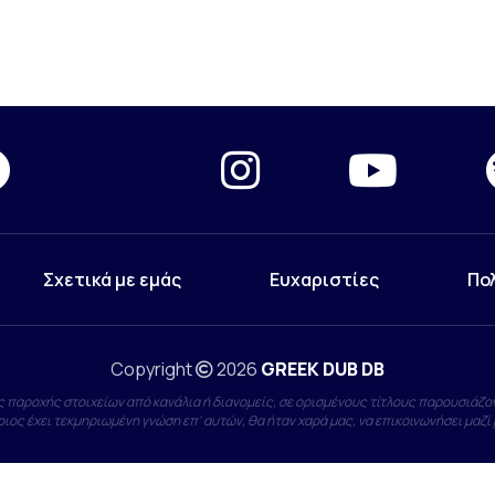
Σχετικά με εμάς
Ευχαριστίες
Πο
Copyright
2026
GREEK DUB DB
 παροχής στοιχείων από κανάλια ή διανομείς, σε ορισμένους τίτλους παρουσιάζον
ιος έχει τεκμηριωμένη γνώση επ' αυτών, θα ήταν χαρά μας, να επικοινωνήσει μαζί 