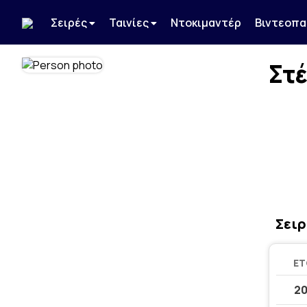
Σειρές
Ταινίες
Ντοκιμαντέρ
Βιντεοπα
Στέ
Σειρ
ΈΤ
20