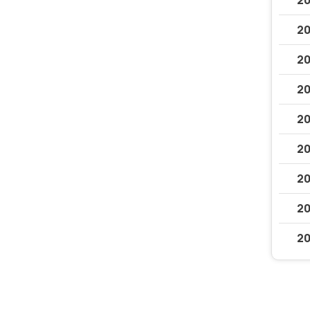
20
20
20
20
20
20
20
20
20