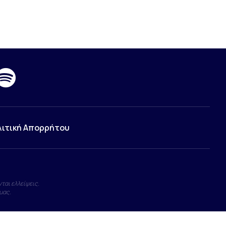
λιτική Απορρήτου
ται ελλείψεις.
μας.