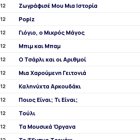
Ζωγράφισέ Μου Μια Ιστορία
12
Popiz
12
Γιόγιο, ο Μικρός Μάγος
12
Μπιμ και Μπαμ
12
Ο Τσάρλι και οι Αριθμοί
12
Μια Χαρούμενη Γειτονιά
12
Καληνύχτα Αρκουδάκι
12
Ποιος Είναι; Τι Είναι;
12
Τούλι
12
Τα Μουσικά Όργανα
12