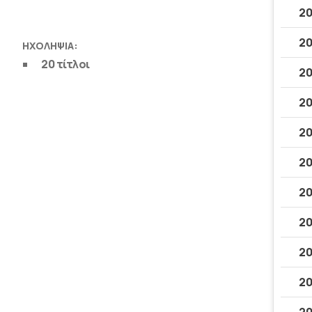
20
20
ΗΧΟΛΗΨΊΑ:
20 τίτλοι
20
20
20
20
20
20
20
20