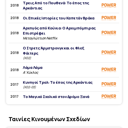
Τρεις Από το Πουθενά: Το έπος της
2018
Αρκάντιας
2018
Οι Επικές Ιστορίες του Καπετάν Βράκα
Αρχηγός από Κούνια: Ο Αρχιμπόμπιρας
2018
Επιστρέφει
Μεταγλώττιση Netflix
Ο Στρετς Άρμστρονγκ και οι Φλεξ
2018
Φάιτερς
(K02)
Λάμα Λάμα
2018
Α' Κύκλος
Κυνηγοί Τρολ: Το έπος της Αρκάντιας
2017
(Κ02-03)
2017
Το Μαγικό Σχολικό στον Δρόμο Ξανά
Ταινίες Κινουμένων Σχεδίων