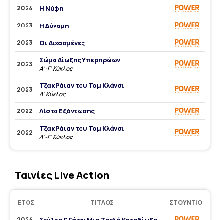
2024
Η Νύφη
2023
Η Δύναμη
2023
Οι Διχασμένες
Σώμα Δίωξης Υπερηρώων
2023
Α'-Γ' Κύκλος
Τζακ Ράιαν του Τομ Κλάνσι
2023
Δ' Κύκλος
2022
Λίστα Εξόντωσης
Τζακ Ράιαν του Τομ Κλάνσι
2022
Α'-Γ' Κύκλος
Ταινίες Live Action
ΈΤΟΣ
ΤΊΤΛΟΣ
ΣΤΟΎΝΤΙΟ
2024
Σκύλος & Γάτα: Μια Τρελή Καταδίωξη