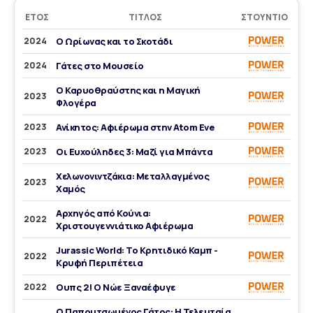
ΈΤΟΣ
ΤΊΤΛΟΣ
ΣΤΟΎΝΤΙΟ
2024
Ο Ωρίωνας και το Σκοτάδι
2024
Γάτες στο Μουσείο
Ο Καρυοθραύστης και η Μαγική
2023
Φλογέρα
2023
Ανίκητος: Αφιέρωμα στην Atom Eve
2023
Οι Ευχούληδες 3: Μαζί για Μπάντα
Χελωνονιντζάκια: Μεταλλαγμένος
2023
Χαμός
Αρχηγός από Κούνια:
2022
Χριστουγεννιάτικο Αφιέρωμα
Jurassic World: Το Κρητιδικό Καμπ -
2022
Κρυφή Περιπέτεια
2022
Ουπς 2! Ο Νώε Ξαναέφυγε
Ο Παπουτσωμένος Γάτος: Η Τελευταία