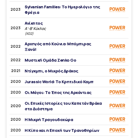
Sylvanian Families: Το Ημερολόγιο της
2023
Φρέγια
Ανίκητος
2023
Α'-Β' Κύκλος
(Κ02)
Αρχηγός από Κούνια: Μπόμπιρας
2022
Ξανά!
2022
Μυστική Ομάδα Zenko Go
2021
Ντίγκμπι, ο Μικρός Δράκος
2020
Jurassic World: Το Κρητιδικό Καμπ
2020
Οι Μάγοι: Το Έπος της Αρκάντιας
Οι Επικές Ιστορίες του Καπετάν Βράκα
2020
στο Διάστημα
2020
Η Μικρή Τραγουδοχώρα
2020
Η Κίπο και η Εποχή των Τρανοθηρίων