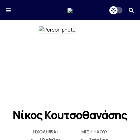
Νίκος Κουτσοθανάσης
ΗΧΟΛΗΨΊΑ:
ΜΊΞΗ ΉΧΟΥ: