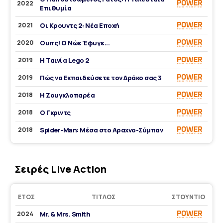
2022
Επιθυμία
2021
Οι Κρουντς 2: Νέα Εποχή
2020
Ουπς! Ο Νώε Έφυγε...
2019
Η Ταινία Lego 2
2019
Πώς να Εκπαιδεύσετε τον Δράκο σας 3
2018
Η Ζουγκλοπαρέα
2018
Ο Γκριντς
2018
Spider-Man: Μέσα στο Αραχνο-Σύμπαν
Σειρές Live Action
ΈΤΟΣ
ΤΊΤΛΟΣ
ΣΤΟΎΝΤΙΟ
2024
Mr. & Mrs. Smith