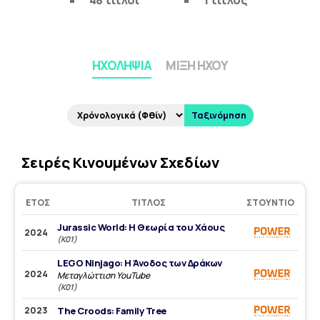
48 τίτλοι
1 τίτλος
ΗΧΟΛΗΨΊΑ
ΜΊΞΗ ΉΧΟΥ
Ταξινόμηση
Σειρές Κινουμένων Σχεδίων
ΈΤΟΣ
ΤΊΤΛΟΣ
ΣΤΟΎΝΤΙΟ
Jurassic World: Η Θεωρία του Χάους
2024
(Κ01)
LEGO Ninjago: Η Άνοδος των Δράκων
2024
Μεταγλώττιση YouTube
(K01)
2023
The Croods: Family Tree