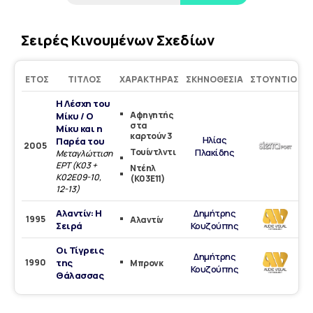
Σειρές Κινουμένων Σχεδίων
ΈΤΟΣ
ΤΊΤΛΟΣ
ΧΑΡΑΚΤΉΡΑΣ
ΣΚΗΝΟΘΕΣΊΑ
ΣΤΟΎΝΤΙΟ
Η Λέσχη του
Αφηγητής
Μίκυ / Ο
στα
Μίκυ και η
καρτούν 3
Ηλίας
Παρέα του
2005
Τουίντλντι
Πλακίδης
Μεταγλώττιση
ΕΡΤ (Κ03 +
Ντέηλ
Κ02Ε09-10,
(Κ03E11)
12-13)
Αλαντίν: Η
Δημήτρης
1995
Aλαντίν
Σειρά
Κουζούπης
Οι Τίγρεις
Δημήτρης
1990
της
Μπρονκ
Κουζούπης
Θάλασσας