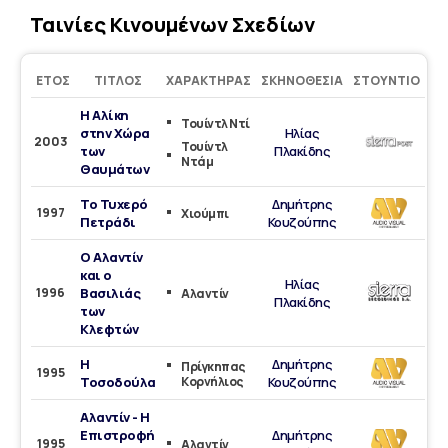
Ταινίες Κινουμένων Σχεδίων
ΈΤΟΣ
ΤΊΤΛΟΣ
ΧΑΡΑΚΤΉΡΑΣ
ΣΚΗΝΟΘΕΣΊΑ
ΣΤΟΎΝΤΙΟ
Η Αλίκη
Τουίντλ Ντί
στην Χώρα
Ηλίας
2003
Τουίντλ
των
Πλακίδης
Ντάμ
Θαυμάτων
Το Τυχερό
Δημήτρης
1997
Χιούμπι
Πετράδι
Κουζούπης
Ο Αλαντίν
και ο
Ηλίας
1996
Βασιλιάς
Αλαντίν
Πλακίδης
των
Κλεφτών
Η
Δημήτρης
Πρίγκηπας
1995
Τοσοδούλα
Κορνήλιος
Κουζούπης
Αλαντίν - Η
Επιστροφή
Δημήτρης
1995
Αλαντίν