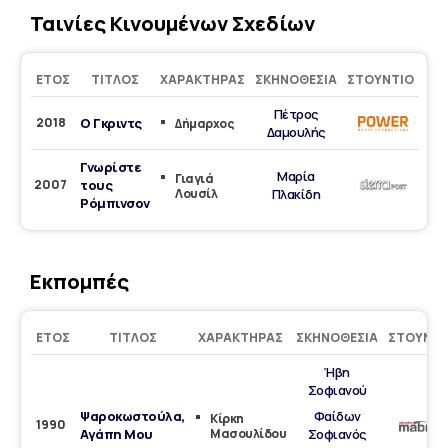
Ταινίες Κινουμένων Σχεδίων
ΈΤΟΣ
ΤΊΤΛΟΣ
ΧΑΡΑΚΤΉΡΑΣ
ΣΚΗΝΟΘΕΣΊΑ
ΣΤΟΎΝΤΙΟ
Πέτρος
2018
Ο Γκριντς
Δήμαρχος
Δαμουλής
Γνωρίστε
Μαρία
Γιαγιά
2007
τους
Λουσίλ
Πλακίδη
Ρόμπινσον
Εκπομπές
ΈΤΟΣ
ΤΊΤΛΟΣ
ΧΑΡΑΚΤΉΡΑΣ
ΣΚΗΝΟΘΕΣΊΑ
ΣΤΟΎΝΤΙ
Ήβη
Σοφιανού
Ψαροκωστούλα,
Φαίδων
Κίρκη
1990
Αγάπη Μου
Μασουλίδου
Σοφιανός