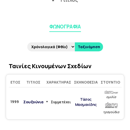
1 τίτλος
ΦΩΝΟΓΡΑΦΊΑ
Ταξινόμηση
Ταινίες Κινουμένων Σχεδίων
ΈΤΟΣ
ΤΊΤΛΟΣ
ΧΑΡΑΚΤΉΡΑΣ
ΣΚΗΝΟΘΕΣΊΑ
ΣΤΟΎΝΤΙΟ
ομιλία
Τάσος
1999
Ζουζούνια
Συμμετέχει
Μασμανίδης
τραγούδια