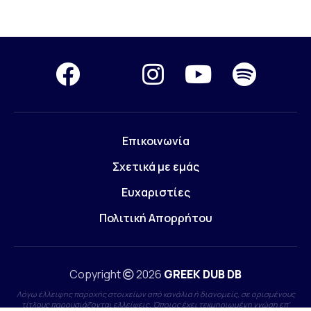
Επικοινωνία
Σχετικά με εμάς
Ευχαριστίες
Πολιτική Απορρήτου
Copyright
2026
GREEK DUB DB
Λόγω έλλειψης παροχής στοιχείων από κανάλια ή διανομείς, σε ορισμένους
τίτλους παρουσιάζονται ελλείψεις. Όποιος έχει τεκμηριωμένη γνώση επ'