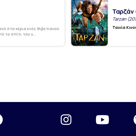
Ταρζάν 
Tarzan (20
Ταινία Κιν
νό στα χέρια ενός θιβετιανού
 το σπίτι του γ...