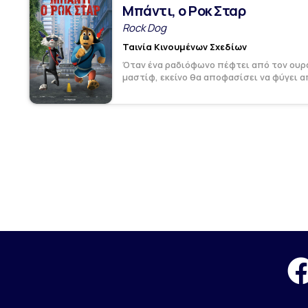
Μπάντι, ο Ροκ Σταρ
Rock Dog
Ταινία Κινουμένων Σχεδίων
Όταν ένα ραδιόφωνο πέφτει από τον ουρα
μαστίφ, εκείνο θα αποφασίσει να φύγει από