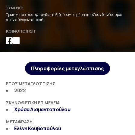
ΣΎΝΟΨΗ
Τρεις νεαροί καουμπόηδες ταξιδεύουν σε μέρη που ζουν δεινόσαυροι
στην σύγχρονη εποχή.
ΚΟΙΝΟΠΟΊΗΣΗ
Πληροφορίες μεταγλώττισης
ΈΤΟΣ ΜΕΤΑΓΛΏΤΤΙΣΗΣ
2022
ΣΚΗΝΟΘΕΤΙΚΉ ΕΠΙΜΈΛΕΙΑ
Χρύσα Διαμαντοπούλου
ΜΕΤΆΦΡΑΣΗ
Ελένη Κουβοπούλου