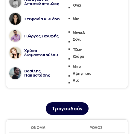
Αποστολόπουλος
Όγκι
Στεφανία Φιλιάδη
Μιν
Μιγκέλ
Γιώργος Σκουφής
Σόνι
Τζέιν
Χρύσα
Διαμαντοπούλου
Κλάρα
Μπο
Βασίλης
Αφηγητής
Παπαστάθης
Άικ
Τραγουδούν
ΌΝΟΜΑ
ΡΌΛΟΣ