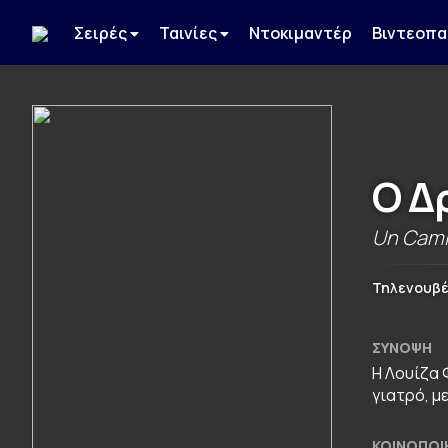
Σειρές
Ταινίες
Ντοκιμαντέρ
Βιντεοπα
Ο Δ
Un Cami
Τηλενουβ
ΣΎΝΟΨΗ
Η Λουίζα 
γιατρό, μ
ΚΟΙΝΟΠΟΊ