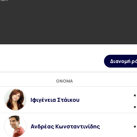
Διανομή ρ
ΌΝΟΜΑ
Ιφιγένεια Στάικου
Ανδρέας Κωνσταντινίδης