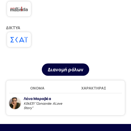
ΔΊΚΤΥΑ
Διανομή ρόλων
ΌΝΟΜΑ
ΧΑΡΑΚΤΉΡΑΣ
Λένα Μαραβέα
Κ04Ε31 "Concorde: A Love
Story"