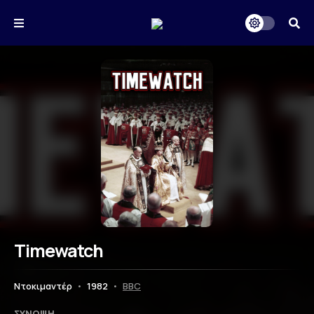
Timewatch
Ντοκιμαντέρ
•
1982
•
BBC
ΣΎΝΟΨΗ