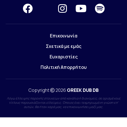
Επικοινωνία
Σχετικά με εμάς
Ευχαριστίες
Πολιτική Απορρήτου
Copyright
2026
GREEK DUB DB
Λόγω έλλειψης παροχής στοιχείων από κανάλια ή διανομείς, σε ορισμένους
τίτλους παρουσιάζονται ελλείψεις. Όποιος έχει τεκμηριωμένη γνώση επ'
αυτών, θα ήταν χαρά μας, να επικοινωνήσει μαζί μας.