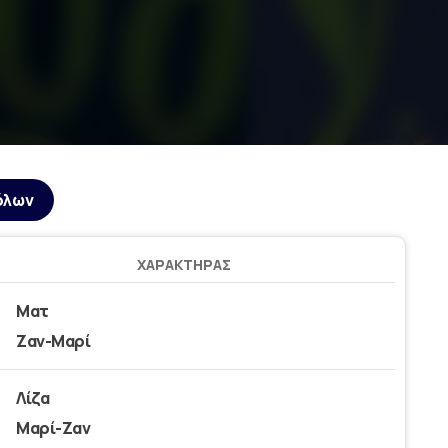
όλων
ΧΑΡΑΚΤΉΡΑΣ
Ματ
Ζαν-Μαρί
Λίζα
Μαρί-Ζαν