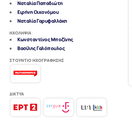
Ναταλία Παπαδιώτη
Ειρήνη Οικονόμου
Ναταλία Γαρυφαλλάκη
ΗΧΟΛΗΨΊΑ
Κωνσταντίνος Μποζίνης
Βασίλης Γαλόπουλος
ΣΤΟΎΝΤΙΟ ΗΧΟΓΡΆΦΗΣΗΣ
ΔΊΚΤΥΑ