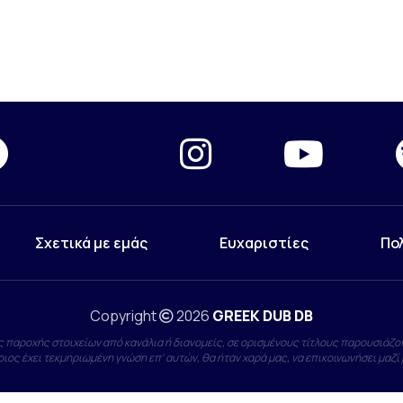
Σχετικά με εμάς
Ευχαριστίες
Πο
Copyright
2026
GREEK DUB DB
 παροχής στοιχείων από κανάλια ή διανομείς, σε ορισμένους τίτλους παρουσιάζον
ιος έχει τεκμηριωμένη γνώση επ' αυτών, θα ήταν χαρά μας, να επικοινωνήσει μαζί 