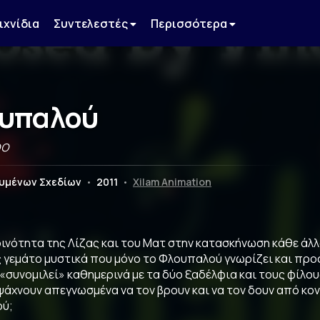
ιχνίδια
Συντελεστές
Περισσότερα
υπαλού
oo
ουμένων Σχεδίων
•
2011
•
Xilam Animation
ινότητα της Λίζας και του Ματ στην κατασκήνωση κάθε άλλο
 γεμάτο μυστικά που μόνο το Φλουπαλού γνωρίζει και προσ
«συνομιλεί» καθημερινά με τα δύο ξαδέλφια και τους φίλου
ψάχνουν απεγνωσμένα να τον βρουν και να τον δουν από κο
ύ;