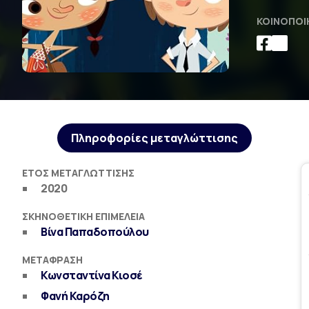
ΚΟΙΝΟΠΟΊ
Πληροφορίες μεταγλώττισης
ΈΤΟΣ ΜΕΤΑΓΛΏΤΤΙΣΗΣ
2020
ΣΚΗΝΟΘΕΤΙΚΉ ΕΠΙΜΈΛΕΙΑ
Βίνα Παπαδοπούλου
ΜΕΤΆΦΡΑΣΗ
Κωνσταντίνα Κιοσέ
Φανή Καρόζη