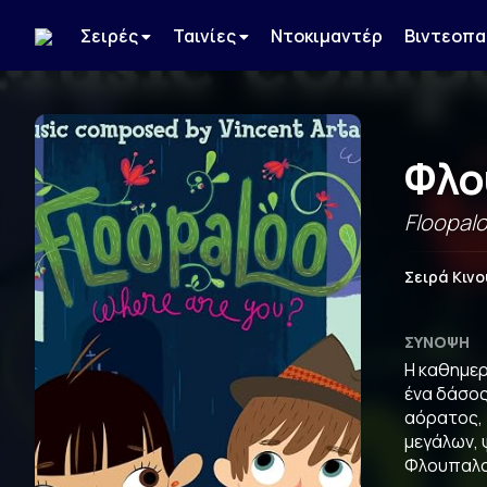
Σειρές
Ταινίες
Ντοκιμαντέρ
Βιντεοπα
Φλο
Floopal
Σειρά Κιν
ΣΎΝΟΨΗ
Η καθημερ
ένα δάσος
αόρατος, 
μεγάλων, 
Φλουπαλο