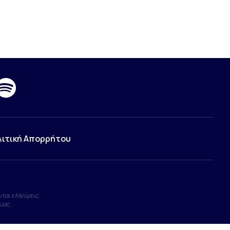
λιτική Απορρήτου
ται ελλείψεις.
μας.