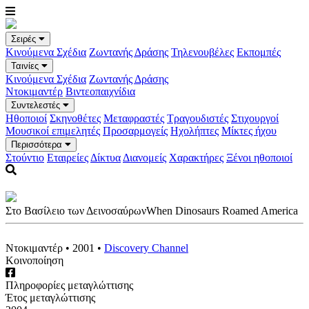
Σειρές
Κινούμενα Σχέδια
Ζωντανής Δράσης
Τηλενουβέλες
Εκπομπές
Ταινίες
Κινούμενα Σχέδια
Ζωντανής Δράσης
Ντοκιμαντέρ
Βιντεοπαιχνίδια
Συντελεστές
Ηθοποιοί
Σκηνοθέτες
Μεταφραστές
Τραγουδιστές
Στιχουργοί
Μουσικοί επιμελητές
Προσαρμογείς
Ηχολήπτες
Μίκτες ήχου
Περισσότερα
Στούντιο
Εταιρείες
Δίκτυα
Διανομείς
Χαρακτήρες
Ξένοι ηθοποιοί
Στο Βασίλειο των Δεινοσαύρων
When Dinosaurs Roamed America
Ντοκιμαντέρ
•
2001
•
Discovery Channel
Κοινοποίηση
Πληροφορίες μεταγλώττισης
Έτος μεταγλώττισης