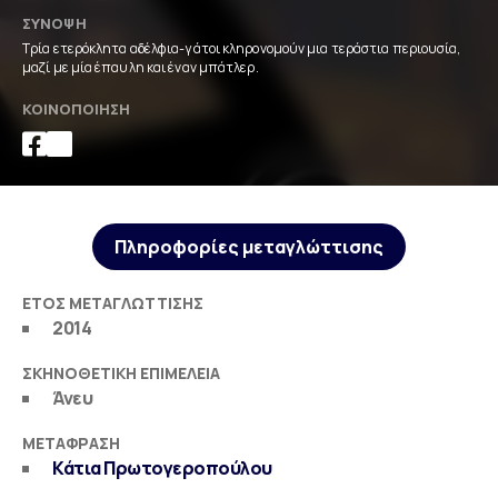
ΣΎΝΟΨΗ
Τρία ετερόκλητα αδέλφια-γάτοι κληρονομούν μια τεράστια περιουσία,
μαζί με μία έπαυλη και έναν μπάτλερ.
ΚΟΙΝΟΠΟΊΗΣΗ
Πληροφορίες μεταγλώττισης
ΈΤΟΣ ΜΕΤΑΓΛΏΤΤΙΣΗΣ
2014
ΣΚΗΝΟΘΕΤΙΚΉ ΕΠΙΜΈΛΕΙΑ
Άνευ
ΜΕΤΆΦΡΑΣΗ
Κάτια Πρωτογεροπούλου