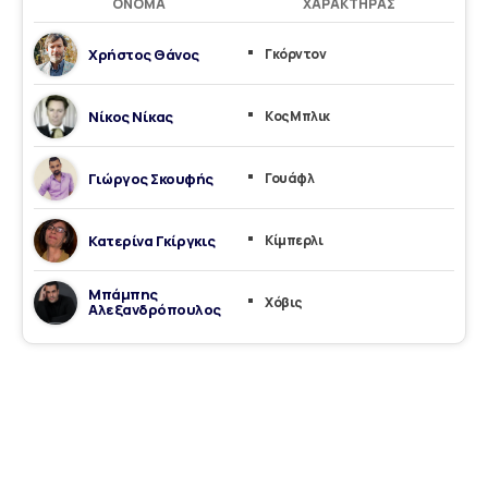
ΌΝΟΜΑ
ΧΑΡΑΚΤΉΡΑΣ
Χρήστος Θάνος
Γκόρντον
Νίκος Νίκας
Κος Μπλικ
Γιώργος Σκουφής
Γουάφλ
Κατερίνα Γκίργκις
Kίμπερλι
Μπάμπης
Χόβις
Αλεξανδρόπουλος