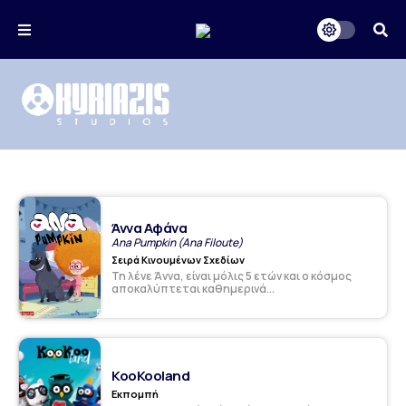
Άννα Αφάνα
Ana Pumpkin (Ana Filoute)
Σειρά Κινουμένων Σχεδίων
Τη λένε Άννα, είναι μόλις 5 ετών και ο κόσμος
αποκαλύπτεται καθημερινά...
KooKooland
Εκπομπή