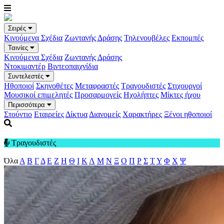
Σειρές
Κινούμενα Σχέδια
Ζωντανής Δράσης
Τηλενουβέλες
Εκπομπές
Ταινίες
Κινούμενα Σχέδια
Ζωντανής Δράσης
Ντοκιμαντέρ
Βιντεοπαιχνίδια
Συντελεστές
Ηθοποιοί
Σκηνοθέτες
Μεταφραστές
Τραγουδιστές
Στιχουργοί
Μουσικοί επιμελητές
Προσαρμογείς
Ηχολήπτες
Μίκτες ήχου
Περισσότερα
Στούντιο
Εταιρείες
Δίκτυα
Διανομείς
Χαρακτήρες
Ξένοι ηθοποιοί
Τραγουδιστές
Όλα
Α
Β
Γ
Δ
Ε
Ζ
Η
Θ
Ι
Κ
Λ
Μ
Ν
Ξ
Ο
Π
Ρ
Σ
Τ
Υ
Φ
Χ
Ψ