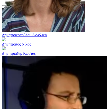
Δημητρακοπούλου Αγγελική
Δημητράτος Νίκος
Δημητριάδης Κώστας