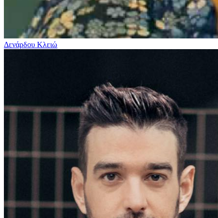
Δενάρδου Κλειώ