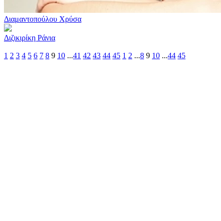
Διαμαντοπούλου Χρύσα
Διζικιρίκη Ράνια
1
2
3
4
5
6
7
8
9
10
...
41
42
43
44
45
1
2
...
8
9
10
...
44
45