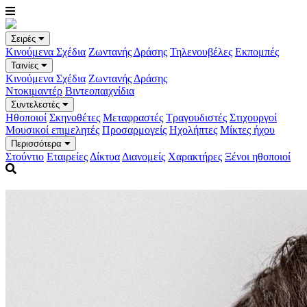
Σειρές
Κινούμενα Σχέδια
Ζωντανής Δράσης
Τηλενουβέλες
Εκπομπές
Ταινίες
Κινούμενα Σχέδια
Ζωντανής Δράσης
Ντοκιμαντέρ
Βιντεοπαιχνίδια
Συντελεστές
Ηθοποιοί
Σκηνοθέτες
Μεταφραστές
Τραγουδιστές
Στιχουργοί
Μουσικοί επιμελητές
Προσαρμογείς
Ηχολήπτες
Μίκτες ήχου
Περισσότερα
Στούντιο
Εταιρείες
Δίκτυα
Διανομείς
Χαρακτήρες
Ξένοι ηθοποιοί