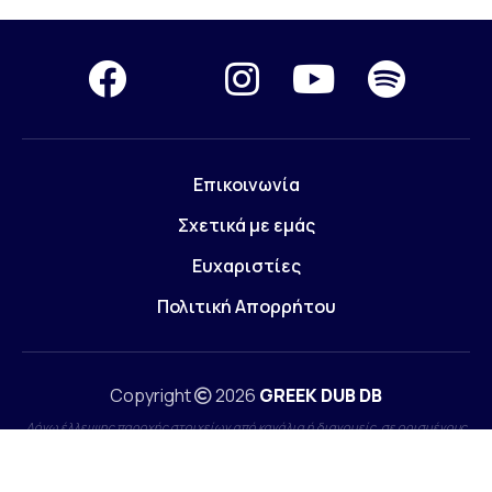
Επικοινωνία
Σχετικά με εμάς
Ευχαριστίες
Πολιτική Απορρήτου
Copyright
2026
GREEK DUB DB
Λόγω έλλειψης παροχής στοιχείων από κανάλια ή διανομείς, σε ορισμένους
τίτλους παρουσιάζονται ελλείψεις. Όποιος έχει τεκμηριωμένη γνώση επ'
αυτών, θα ήταν χαρά μας, να επικοινωνήσει μαζί μας.