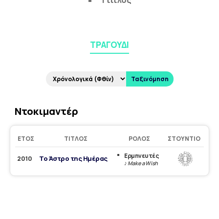
1 τίτλος
ΤΡΑΓΟΎΔΙ
Ταξινόμηση
Ντοκιμαντέρ
ΈΤΟΣ
ΤΊΤΛΟΣ
ΡΌΛΟΣ
ΣΤΟΎΝΤΙΟ
Ερμηνευτές
Το Άστρο της Ημέρας
2010
♪ Make a Wish