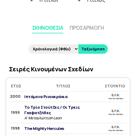
11 τίτλοι
1 τίτλος
ΣΚΗΝΟΘΕΣΊΑ
ΠΡΟΣΑΡΜΟΓΉ
Ταξινόμηση
Σειρές Κινουμένων Σχεδίων
ΈΤΟΣ
ΤΊΤΛΟΣ
ΣΤΟΎΝΤΙΟ
2000
Ιπτάμενα Ρινοκεράκια
Το Τρίο Στούτζες / Οι Τρεις
1999
Γκαφατζήδες
Α' Μεταγλώττιση Leon
1998
The Mighty Hercules