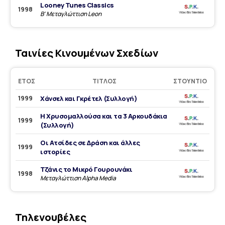
Looney Tunes Classics
1998
Β' Μεταγλώττιση Leon
Ταινίες Κινουμένων Σχεδίων
ΈΤΟΣ
ΤΊΤΛΟΣ
ΣΤΟΎΝΤΙΟ
1999
Χάνσελ και Γκρέτελ (Συλλογή)
Η Χρυσομαλλούσα και τα 3 Αρκουδάκια
1999
(Συλλογή)
Οι Ατσίδες σε Δράση και άλλες
1999
ιστορίες
Τζάνις το Μικρό Γουρουνάκι
1998
Μεταγλώττιση Αlpha Media
Τηλενουβέλες