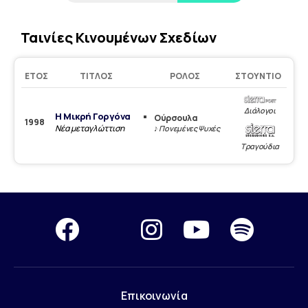
Ταινίες Κινουμένων Σχεδίων
ΈΤΟΣ
ΤΊΤΛΟΣ
ΡΌΛΟΣ
ΣΤΟΎΝΤΙΟ
Διάλογοι
H Mικρή Γοργόνα
Ούρσουλα
1998
Νέα μεταγλώττιση
♪ Πονεμένες Ψυχές
Τραγούδια
Επικοινωνία