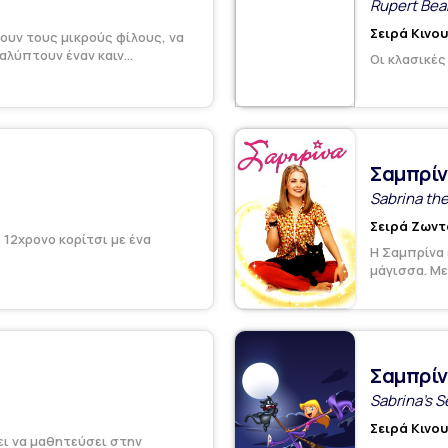
Rupert Bear
Σειρά Κινο
ουν τους μικρούς φίλους, να
λύπτουν έναν καιν...
Οι κλασικές
Σαμπρί
Sabrina th
Σειρά Ζωντ
 12χρονο κορίτσι με ένα
Η Σαμπρίνα 
μάγισσα. Με
Σαμπρίν
Sabrina's S
Σειρά Κινο
ει να μαθητεύσει στην