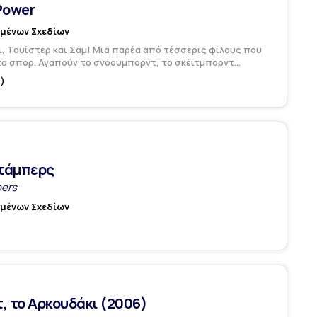
Power
υμένων Σχεδίων
ι, Τουίστερ και Σάμ! Μια παρέα από τέσσερις φίλους που
α σπορ. Αγαπούν το σνόουμπορντ, το σκέιτμπορντ...
)
τάμπερς
ers
υμένων Σχεδίων
, το Αρκουδάκι (2006)