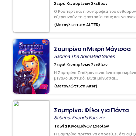
Σειρά Κινουμένων Σχεδίων
Ο Ρούπερτ και η συντροφιά του ενθαρρύν
εξερευνούν τη φαντασία τους και να ανακα
(Μεταγλώττιση ALTER)
Σαμπρίνα η Μικρή Μάγισσα
Sabrina The Animated Series
Σειρά Κινουμένων Σχεδίων
Η Σαμπρίνα Σπέλμαν είναι ένα χαριτωμένο
μεγάλο μυστικό: Είναι μάγισσα!...
(Μεταγλώττιση Alter)
Σαμπρίνα: Φίλοι για Πάντα
Sabrina: Friends Forever
Ταινία Κινουμένων Σχεδίων
Η Σαμπρίνα πρέπει να αποδείξει ότι αξίζ