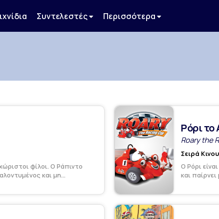
ιχνίδια
Συντελεστές
Περισσότερα
Ρόρι το
Roary the 
Σειρά Κινο
αχώριστοι φίλοι. Ο Ράπιντο
Ο Ρόρι είνα
λοντυμένος και μη...
και παίρνει