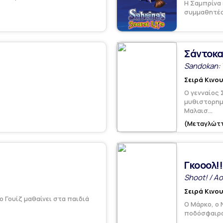
Η Σαμπρίνα 
συμμαθητές 
Σάντοκα
Sandokan: T
Σειρά Κινο
Ο γενναίος 
μυθιστορημά
Μαλαισ...
(Μεταγλώττ
Γκοοολ!!
Shoot! / A
Σειρά Κινο
 Γουίζ μαθαίνει στα παιδιά
Ο Μάρκο, ο 
ποδόσφαιρο.