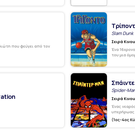
Τρίποντ
Slam Dunk
Σειρά Κινο
διώτη που φεύγει από τον
Ένα 16χρονο
του μια όμο
Σπάιντε
Spider-Man
ation
Σειρά Κινο
Ένας νεαρός
υπερήρωας σ
(1ος-4ος Κ