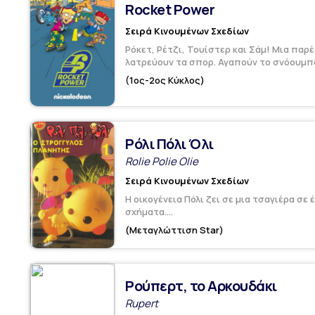
Rocket Power
Σειρά Κινουμένων Σχεδίων
Ρόκετ, Ρέτζι, Τουίστερ και Σάμ! Μια παρ
λατρεύουν τα σπορ. Αγαπούν το σνόουμπο
(1ος-2ος Κύκλος)
Ρόλι Πόλι Όλι
Rolie Polie Olie
Σειρά Κινουμένων Σχεδίων
Η οικογένεια Πόλι ζει σε μια τσαγιέρα σε
σχήματα....
(Μεταγλώττιση Star)
Ρούπερτ, το Αρκουδάκι
Rupert