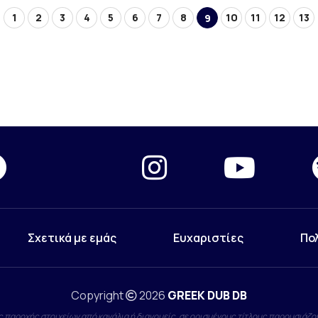
1
2
3
4
5
6
7
8
10
11
12
13
9
Σχετικά με εμάς
Ευχαριστίες
Πο
Copyright
2026
GREEK DUB DB
 παροχής στοιχείων από κανάλια ή διανομείς, σε ορισμένους τίτλους παρουσιάζον