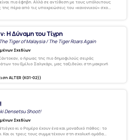
είναι πια έφηβη. Αλλά σε αντίθεση με τους υπόλοιπους
της πέρα από τις υποχρεώσεις του «κανονικού» σχο...
ν: Η Δύναμη του Τίγρη
he Tiger of Malaysia / The Tiger Roars Again
υμένων Σχεδίων
Σάντοκαν, ο ήρωας της πιο δημοφιλούς σειράς
των του Εμίλιο Σαλγκάρι, μας ταξιδεύει στη μακρινή
ιση ALTER (Κ01-02))
!
oki Densetsu Shoot!
υμένων Σχεδίων
Ντιέγκο κι ο Ρομέρο έχουν ένα και μοναδικό πάθος: το
 Και οι τρεις τους συμμετέχουν στη σχολική ομάδα...