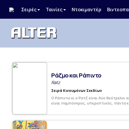
Σειρές
Ταινίες
Ντοκιμαντέρ
Βιντεοπα
Ράζμο και Ράπιντο
Ratz
Σειρά Κινουμένων Σχεδίων
Ο Ράπιντο κι ο Ρατζ είναι δύο θεότρελοι 
είναι παμπόνηρος, υπεροπτικός, πάντα κα