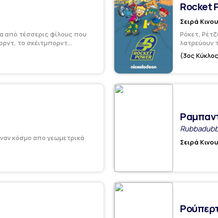
Rocket 
Σειρά Κινο
έα από τέσσερις φίλους που
Ρόκετ, Ρέτζ
ρντ, το σκέιτμπορντ...
λατρεύουν τ
(3ος Κύκλος
Ραμπαν
Rubbadubb
 έναν κόσμο απο γεωμετρικά
Σειρά Κινο
Ρούπερτ