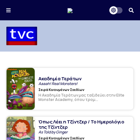
Ακαδημία Τεράτων
Aaaah! Real Monsters!
Σειρά Κινουμένων Σχεδίων
Η Ακαδημία Τεράτων μας ταξιδεύει στην Elite
Monster Academy, όπου τρομ...
Όπως Λέει η Τζίντζερ / Το Ημερολόγιο
της Τζίντζερ
As Told by Ginger
Σειρά Κινουμένων Σχεδίων