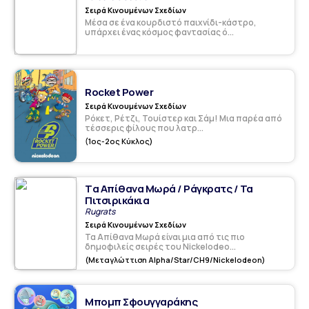
Σειρά Κινουμένων Σχεδίων
Μέσα σε ένα κουρδιστό παιχνίδι-κάστρο,
υπάρχει ένας κόσμος φαντασίας ό...
Rocket Power
Σειρά Κινουμένων Σχεδίων
Ρόκετ, Ρέτζι, Τουίστερ και Σάμ! Μια παρέα από
τέσσερις φίλους που λατρ...
(1ος-2ος Κύκλος)
Tα Απίθανα Μωρά / Ράγκρατς / Τα
Πιτσιρικάκια
Rugrats
Σειρά Κινουμένων Σχεδίων
Τα Απίθανα Μωρά είναι μια από τις πιο
δημοφιλείς σειρές του Νickelodeo...
(Μεταγλώττιση Alpha/Star/CH9/Nickelodeon)
Μπομπ Σφουγγαράκης