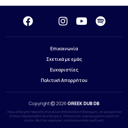
Επικοινωνία
Σχετικά με εμάς
Ευχαριστίες
Πολιτική Απορρήτου
Copyright
2026
GREEK DUB DB
Λόγω έλλειψης παροχής στοιχείων από κανάλια ή διανομείς, σε ορισμένους
τίτλους παρουσιάζονται ελλείψεις. Όποιος έχει τεκμηριωμένη γνώση επ'
αυτών, θα ήταν χαρά μας, να επικοινωνήσει μαζί μας.