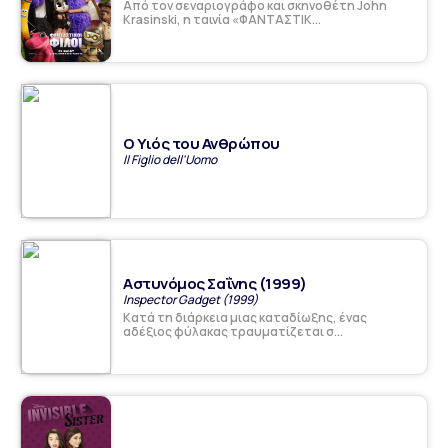
Από τον σεναριογράφο και σκηνοθέτη John
Krasinski, η ταινία «ΦΑΝΤΑΣΤΙΚ...
Ο Υιός του Ανθρώπου
Il Figlio dell'Uomo
Αστυνόμος Σαΐνης (1999)
Inspector Gadget (1999)
Κατά τη διάρκεια μιας καταδίωξης, ένας
αδέξιος φύλακας τραυματίζεται σ...