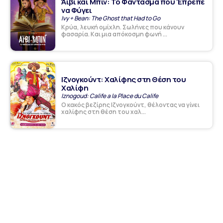
Άιβι και Μπιν: Το Φάντασμα που Έπρεπε
να Φύγει
Ivy + Bean: The Ghost that Had to Go
Κρύα, λευκή ομίχλη. Σωλήνες που κάνουν
φασαρία. Και μια απόκοσμη φωνή ...
Ιζνογκούντ: Χαλίφης στη Θέση του
Χαλίφη
Iznogoud: Calife a la Place du Calife
Ο κακός βεζίρης Ιζνογκούντ, θέλοντας να γίνει
χαλίφης στη θέση του χαλ...