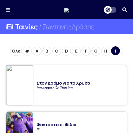
Ταινίες
/ Ζωντανής Δράσης
Όλα
#
A
B
C
D
E
F
G
H
I
J
Στον Δρόμο για το Χρυσό
Ice Angel / On Thin Ice
Φανταστικοί Φίλοι
IF