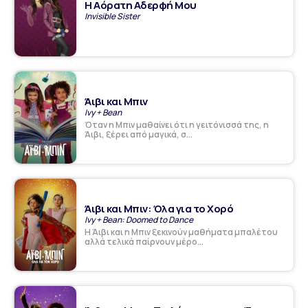
Η Αόρατη Αδερφή Μου
Invisible Sister
Άιβι και Μπιν
Ivy + Bean
Όταν η Μπιν μαθαίνει ότι η γειτόνισσά της, η
Άιβι, ξέρει από μαγικά, σ...
Άιβι και Μπιν: Όλα για το Χορό
Ivy + Bean: Doomed to Dance
Η Άιβι και η Μπιν ξεκινούν μαθήματα μπαλέτου
αλλά τελικά παίρνουν μέρο...