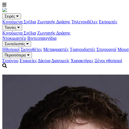
Σειρές
Κινούμενα Σχέδια
Ζωντανής Δράσης
Τηλενουβέλες
Εκπομπές
Ταινίες
Κινούμενα Σχέδια
Ζωντανής Δράσης
Ντοκιμαντέρ
Βιντεοπαιχνίδια
Συντελεστές
Ηθοποιοί
Σκηνοθέτες
Μεταφραστές
Τραγουδιστές
Στιχουργοί
Μουσι
Περισσότερα
Στούντιο
Εταιρείες
Δίκτυα
Διανομείς
Χαρακτήρες
Ξένοι ηθοποιοί