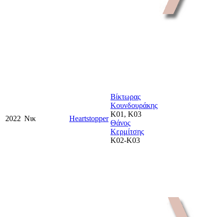
Βίκτωρας
Κουνδουράκης
Κ01, Κ03
2022
Νικ
Heartstopper
Θάνος
Κερμίτσης
Κ02-Κ03