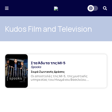
Kudos Film and Television
Στα Άδυτα της ΜΙ-5
Spooks
Σειρά Ζωντανής Δράσης
Οι αποστολές της ΜΙ-5, της μυστικής
υπηρεσίας του Ηνωμένου Βασιλείου....