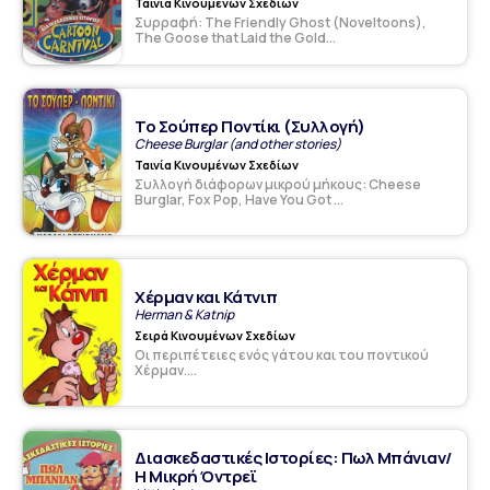
Ταινία Κινουμένων Σχεδίων
Συρραφή: The Friendly Ghost (Noveltoons),
The Goose that Laid the Gold...
Το Σούπερ Ποντίκι (Συλλογή)
Cheese Burglar (and other stories)
Ταινία Κινουμένων Σχεδίων
Συλλογή διάφορων μικρού μήκους: Cheese
Burglar, Fox Pop, Have You Got ...
Χέρμαν και Κάτνιπ
Herman & Katnip
Σειρά Κινουμένων Σχεδίων
Οι περιπέτειες ενός γάτου και του ποντικού
Χέρμαν....
Διασκεδαστικές Ιστορίες: Πωλ Μπάνιαν/
Η Μικρή Όντρεϊ