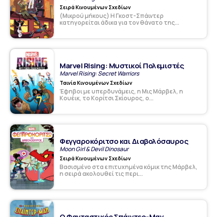
Σειρά Κινουμένων Σχεδίων
(Μικρού μήκους) Η Γκοστ-Σπάιντερ
κατηγορείται άδικα για τον θάνατο της...
Marvel Rising: Μυστικοί Πολεμιστές
Marvel Rising: Secret Warriors
Ταινία Κινουμένων Σχεδίων
Έφηβοι με υπερδυνάμεις, η Μις Μάρβελ, η
Κουέικ, το Κορίτσι Σκίουρος, ο...
Φεγγαροκόριτσο και Διαβολόσαυρος
Moon Girl & Devil Dinosaur
Σειρά Κινουμένων Σχεδίων
Βασισμένο στα επιτυχημένα κόμικ της Μάρβελ,
η σειρά ακολουθεί τις περι...
Ο Φανταστικός Σπάιντερ-Μαν