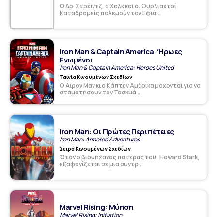
Ο Δρ. Στρέιντζ, ο Χαλκ και οι Ουρλιαχτοί
Καταδρομείς πολεμούν τον Εφιά...
Iron Man & Captain America: Ήρωες
Ενωμένοι
Iron Man & Captain America: Heroes United
Ταινία Κινουμένων Σχεδίων
Ο Άιρον Μαν κι ο Κάπτεν Αμέρικα μάχονται για να
σταματήσουν τον Τασκμά...
Iron Man: Οι Πρώτες Περιπέτειες
Iron Man: Armored Adventures
Σειρά Κινουμένων Σχεδίων
Όταν ο βιομήχανος πατέρας του, Howard Stark,
εξαφανίζεται σε μια συντρ...
Marvel Rising: Μύηση
Marvel Rising: Initiation