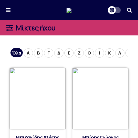
Μίκτες ήχου
Όλα
Α
Β
Γ
Δ
Ε
Ζ
Θ
Ι
Κ
Λ
Μ
Μπιζανίδης Αλέξης
Μπίρης Γιώργος