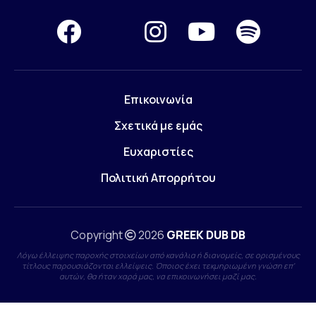
Επικοινωνία
Σχετικά με εμάς
Ευχαριστίες
Πολιτική Απορρήτου
Copyright
2026
GREEK DUB DB
Λόγω έλλειψης παροχής στοιχείων από κανάλια ή διανομείς, σε ορισμένους
τίτλους παρουσιάζονται ελλείψεις. Όποιος έχει τεκμηριωμένη γνώση επ'
αυτών, θα ήταν χαρά μας, να επικοινωνήσει μαζί μας.