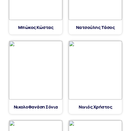
Μπώκος Κώστας
Νατσούλης Τάσος
Νικολοθανάση Σόνια
Νινιός Χρήστος