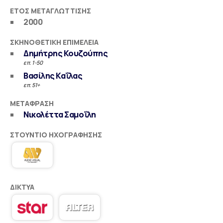
ΈΤΟΣ ΜΕΤΑΓΛΏΤΤΙΣΗΣ
2000
ΣΚΗΝΟΘΕΤΙΚΉ ΕΠΙΜΈΛΕΙΑ
Δημήτρης Κουζούπης
επ. 1-50
Βασίλης Καΐλας
επ. 51+
ΜΕΤΆΦΡΑΣΗ
Νικολέττα Σαμοΐλη
ΣΤΟΎΝΤΙΟ ΗΧΟΓΡΆΦΗΣΗΣ
ΔΊΚΤΥΑ