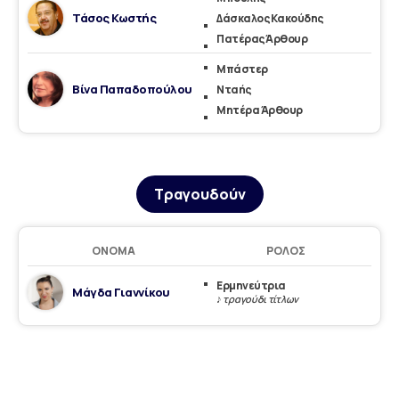
Τάσος Κωστής
Δάσκαλος Κακούδης
Πατέρας Άρθουρ
Mπάστερ
Βίνα Παπαδοπούλου
Νταής
Μητέρα Άρθουρ
Τραγουδούν
ΌΝΟΜΑ
ΡΌΛΟΣ
Ερμηνεύτρια
Μάγδα Γιαννίκου
♪ τραγούδι τίτλων