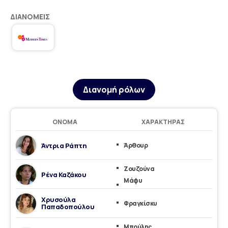
ΔΙΑΝΟΜΕΊΣ
Διανομή ρόλων
ΌΝΟΜΑ
ΧΑΡΑΚΤΉΡΑΣ
Άντρια Ράπτη
Άρθουρ
Ζουζούνα
Ρένα Καζάκου
Μάφυ
Χρυσούλα
Φραγκίσκυ
Παπαδοπούλου
Μπούλης