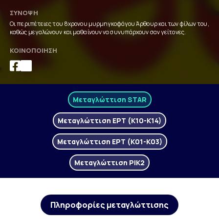
ΣΎΝΟΨΗ
Οι περιπέτειες του 8χρονου μυρμηγκοφάγου Άρθουρ και των φίλων του,
καθώς μεγαλώνουν και μαθαίνουν να συνυπάρχουν σαν γείτονες.
ΚΟΙΝΟΠΟΊΗΣΗ
Μεταγλώττιση STAR
Μεταγλώττιση ΕΡΤ (Κ10-Κ14)
Μεταγλώττιση ΕΡΤ (Κ01-Κ03)
Μεταγλώττιση ΡΙΚ2
Πληροφορίες μεταγλώττισης