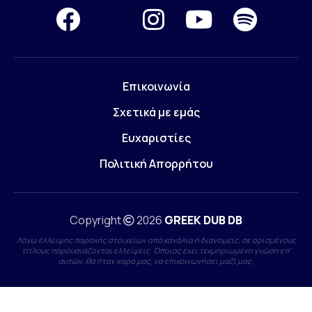
Επικοινωνία
Σχετικά με εμάς
Ευχαριστίες
Πολιτική Απορρήτου
Copyright
2026
GREEK DUB DB
Λόγω έλλειψης παροχής στοιχείων από κανάλια ή διανομείς, σε ορισμένους
τίτλους παρουσιάζονται ελλείψεις. Όποιος έχει τεκμηριωμένη γνώση επ'
αυτών, θα ήταν χαρά μας, να επικοινωνήσει μαζί μας.