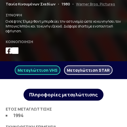
Ταινία Κινουμένων Σχεδίων
•
1980
•
Warner Bros. Pictures
ΣΎΝΟΨΗ
Ο κλέφτης Έλμερ Φαντ μπερδεύει την αστυνομία ώστε να κυνηγήσει τον
Μπαγκς Μπάνι και το κυνήγι ξεκινά. Διάφορα shorts με ενοποιητική
αφήγηση.
ΚΟΙΝΟΠΟΊΗΣΗ
Μεταγλώττιση VHS
Μεταγλώττιση STAR
Πληροφορίες μεταγλώττισης
ΈΤΟΣ ΜΕΤΑΓΛΏΤΤΙΣΗΣ
1994
ΣΚΗΝΟΘΕΤΙΚΉ ΕΠΙΜΈΛΕΙΑ