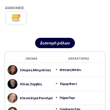
ΔΙΑΝΟΜΕΊΣ
Διανομή ρόλων
ΌΝΟΜΑ
ΧΑΡΑΚΤΉΡΑΣ
Σπύρος Μπιμπίλας
Μπαγκς Μπάνι
Ηλίας Ζερβός
Έλμερ Φαντ
Κλεοπάτρα Ροντήρη
Πόρκι Πιγκ
Γιοσέμιτυ Σαμ