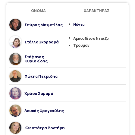
ΌΝΟΜΑ
ΧΑΡΑΚΤΉΡΑΣ
Σπύρος Μπιμπίλας
Νόντυ
Αρκουδίτσα Νταίζυ
Στέλλα Σκορδαρά
Τρούμαν
Στέφανος
Κυριακίδης
Φώτης Πετρίδης
Χρύσα Σαμαρά
Λουκάς Φραγκούλης
Κλεοπάτρα Ροντήρη