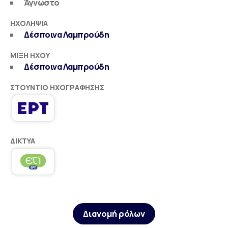
Άγνωστο
ΗΧΟΛΗΨΊΑ
Δέσποινα Λαμπρούδη
ΜΊΞΗ ΉΧΟΥ
Δέσποινα Λαμπρούδη
ΣΤΟΎΝΤΙΟ ΗΧΟΓΡΆΦΗΣΗΣ
ΔΊΚΤΥΑ
Διανομή ρόλων