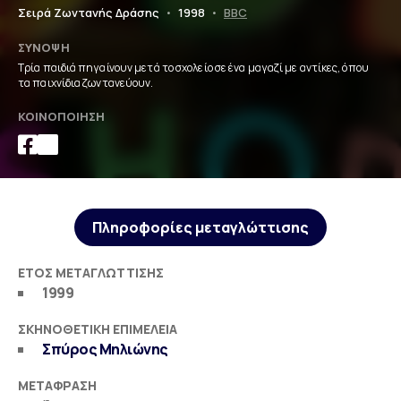
Σειρά Ζωντανής Δράσης
•
1998
•
BBC
ΣΎΝΟΨΗ
Τρία παιδιά πηγαίνουν μετά το σχολείο σε ένα μαγαζί με αντίκες, όπου
τα παιχνίδια ζωντανεύουν.
ΚΟΙΝΟΠΟΊΗΣΗ
Πληροφορίες μεταγλώττισης
ΈΤΟΣ ΜΕΤΑΓΛΏΤΤΙΣΗΣ
1999
ΣΚΗΝΟΘΕΤΙΚΉ ΕΠΙΜΈΛΕΙΑ
Σπύρος Μηλιώνης
ΜΕΤΆΦΡΑΣΗ