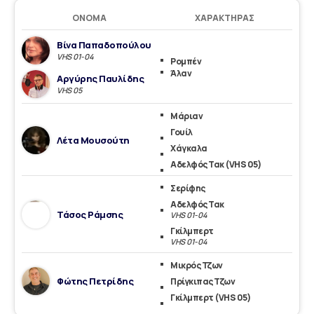
ΌΝΟΜΑ
ΧΑΡΑΚΤΉΡΑΣ
Βίνα Παπαδοπούλου
VHS 01-04
Ρομπέν
Άλαν
Αργύρης Παυλίδης
VHS 05
Μάριαν
Γουίλ
Λέτα Μουσούτη
Χάγκαλα
Αδελφός Τακ (VHS 05)
Σερίφης
Αδελφός Τακ
Τάσος Ράμσης
VHS 01-04
Γκίλμπερτ
VHS 01-04
Μικρός Τζων
Φώτης Πετρίδης
Πρίγκιπας Τζων
Γκίλμπερτ (VHS 05)