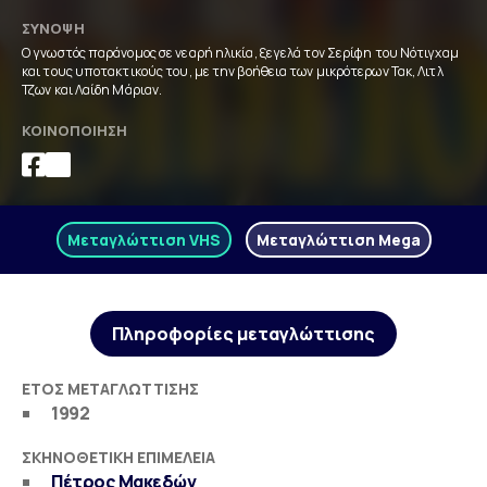
ΣΎΝΟΨΗ
Ο γνωστός παράνομος σε νεαρή ηλικία, ξεγελά τον Σερίφη του Νότιγχαμ
και τους υποτακτικούς του, με την βοήθεια των μικρότερων Τακ, Λιτλ
Τζων και Λαίδη Μάριαν.
ΚΟΙΝΟΠΟΊΗΣΗ
Μεταγλώττιση VHS
Μεταγλώττιση Mega
Πληροφορίες μεταγλώττισης
ΈΤΟΣ ΜΕΤΑΓΛΏΤΤΙΣΗΣ
1992
ΣΚΗΝΟΘΕΤΙΚΉ ΕΠΙΜΈΛΕΙΑ
Πέτρος Μακεδών