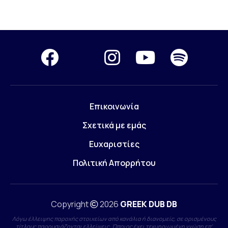
Επικοινωνία
Σχετικά με εμάς
Ευχαριστίες
Πολιτική Απορρήτου
Copyright
2026
GREEK DUB DB
Λόγω έλλειψης παροχής στοιχείων από κανάλια ή διανομείς, σε ορισμένους
τίτλους παρουσιάζονται ελλείψεις. Όποιος έχει τεκμηριωμένη γνώση επ'