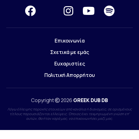
Επικοινωνία
Σχετικά με εμάς
Ευχαριστίες
Πολιτική Απορρήτου
Copyright
2026
GREEK DUB DB
Λόγω έλλειψης παροχής στοιχείων από κανάλια ή διανομείς, σε ορισμένους
τίτλους παρουσιάζονται ελλείψεις. Όποιος έχει τεκμηριωμένη γνώση επ'
αυτών, θα ήταν χαρά μας, να επικοινωνήσει μαζί μας.