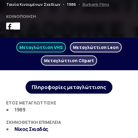
Ταινία Κινουμένων Σχεδίων
•
1986
•
Burbank Films
ΚΟΙΝΟΠΟΊΗΣΗ
Μεταγλώττιση VHS
Μεταγλώττιση Leon
Μεταγλώττιση Clipart
Πληροφορίες μεταγλώττισης
ΈΤΟΣ ΜΕΤΑΓΛΏΤΤΙΣΗΣ
1989
ΣΚΗΝΟΘΕΤΙΚΉ ΕΠΙΜΈΛΕΙΑ
Νίκος Σκιαδάς