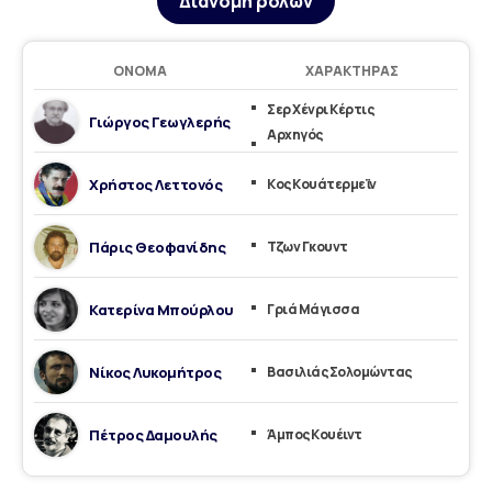
Διανομή ρόλων
ΌΝΟΜΑ
ΧΑΡΑΚΤΉΡΑΣ
Σερ Χένρι Κέρτις
Γιώργος Γεωγλερής
Αρχηγός
Χρήστος Λεττονός
Κος Κουάτερμεϊν
Πάρις Θεοφανίδης
Τζων Γκουντ
Κατερίνα Μπούρλου
Γριά Μάγισσα
Νίκος Λυκομήτρος
Βασιλιάς Σολομώντας
Πέτρος Δαμουλής
Άμπος Κουέιντ