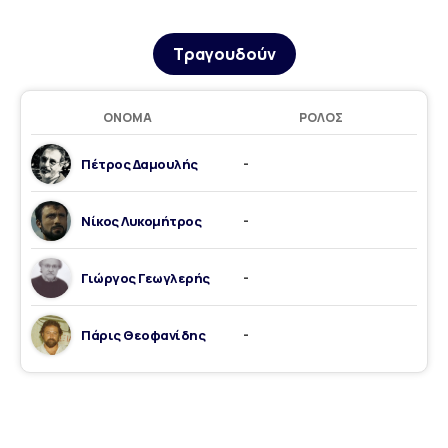
Τραγουδούν
ΌΝΟΜΑ
ΡΌΛΟΣ
Πέτρος Δαμουλής
-
Νίκος Λυκομήτρος
-
Γιώργος Γεωγλερής
-
Πάρις Θεοφανίδης
-