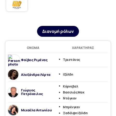
Διανομή ρόλων
ΌΝΟΜΑ
ΧΑΡΑΚΤΉΡΑΣ
Φοίβος Ριμένας
Τριστάνος
Αλεξάνδρα Λέρτα
Ιζόλδη
Κόρνεβαλ
Γιώργος
Βασιλιάς Μακ
Πετρόχειλος
Ντάγκαν
Μπρένγκεν
Μιχαέλα Αντωνίου
Ξαδέλφη Ιζόλδη