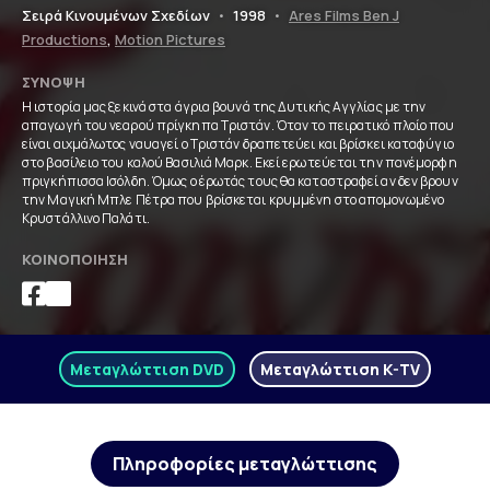
Σειρά Κινουμένων Σχεδίων
•
1998
•
Ares Films Ben J
Productions
,
Motion Pictures
ΣΎΝΟΨΗ
Η ιστορία μας ξεκινά στα άγρια βουνά της Δυτικής Αγγλίας με την
απαγωγή του νεαρού πρίγκηπα Τριστάν. Όταν το πειρατικό πλοίο που
είναι αιχμάλωτος ναυαγεί ο Τριστάν δραπετεύει και βρίσκει καταφύγιο
στο βασίλειο του καλού Βασιλιά Μαρκ. Εκεί ερωτεύεται την πανέμορφη
πριγκήπισσα Ισόλδη. Όμως ο έρωτάς τους θα καταστραφεί αν δεν βρουν
την Μαγική Μπλε Πέτρα που βρίσκεται κρυμμένη στο απομονωμένο
Κρυστάλλινο Παλάτι.
ΚΟΙΝΟΠΟΊΗΣΗ
Μεταγλώττιση DVD
Μεταγλώττιση K-TV
Πληροφορίες μεταγλώττισης