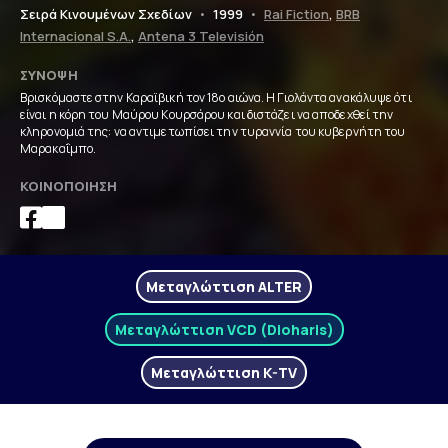
Σειρά Κινουμένων Σχεδίων
•
1999
•
Rai Fiction
,
BRB
Internacional S.A.
,
Antena 3 Televisión
ΣΎΝΟΨΗ
Βρισκόμαστε στην Καραϊβική τον 18ο αιώνα. Η Γιολάντα ανακάλυψε ότι
είναι η κόρη του Μαύρου Κουρσάρου και διστάζει να αποδεχθεί την
κληρονομιά της: να αντιμετωπίσει την τυραννία του κυβερνήτη του
Μαρακαΐμπο.
ΚΟΙΝΟΠΟΊΗΣΗ
Μεταγλώττιση ALTER
Μεταγλώττιση VCD (Dioharis)
Μεταγλώττιση K-TV