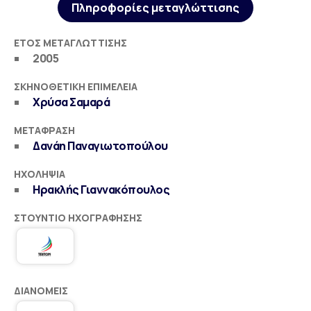
Πληροφορίες μεταγλώττισης
ΈΤΟΣ ΜΕΤΑΓΛΏΤΤΙΣΗΣ
2005
ΣΚΗΝΟΘΕΤΙΚΉ ΕΠΙΜΈΛΕΙΑ
Χρύσα Σαμαρά
ΜΕΤΆΦΡΑΣΗ
Δανάη Παναγιωτοπούλου
ΗΧΟΛΗΨΊΑ
Ηρακλής Γιαννακόπουλος
ΣΤΟΎΝΤΙΟ ΗΧΟΓΡΆΦΗΣΗΣ
ΔΙΑΝΟΜΕΊΣ