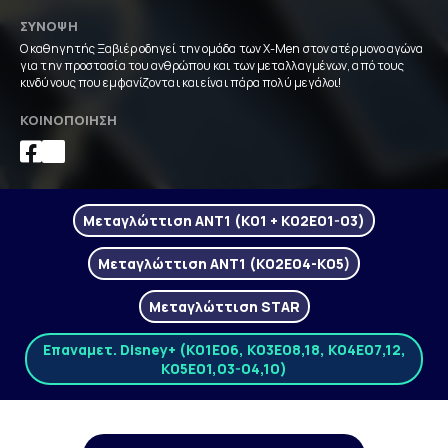
ΣΎΝΟΨΗ
Ο καθηγητής Ξαβιέρ οδηγεί την ομάδα των X-Men στον ατέρμονο αγώνα
για την προστασία του ανθρώπου και των μεταλλαγμένων, από τους
κινδύνους που εμφανίζονται και είναι πάρα πολύ μεγάλοι!
ΚΟΙΝΟΠΟΊΗΣΗ
Μεταγλώττιση ANT1 (K01 + Κ02Ε01-03)
Μεταγλώττιση ANT1 (K02Ε04-K05)
Μεταγλώττιση STAR
Επαναμετ. Disney+ (Κ01Ε06, Κ03Ε08,18, K04E07,12,
K05Ε01,03-04,10)