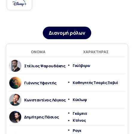
Διανομή ρόλων
ΌΝΟΜΑ
ΧΑΡΑΚΤΉΡΑΣ
Στέλιος Ψαρουδάκης
Γούλβεριν
Γιάννης Υφαντής
Καθηγητής Τσαρλς Ξαβιέ
Κωνσταντίνος Λάγκος
Κύκλωψ
Γκάμπιτ
Δημήτρης Πάσιος
Κτήνος
Ρογκ