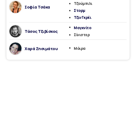
Τζούμπιλι
Σοφία Τσάκα
Στορμ
Τζιν Γκρέι
Μαγκνίτο
Τάσος Τζιβίσκος
Σίνιστερ
Χαρά Ζησιμάτου
Μόιρα